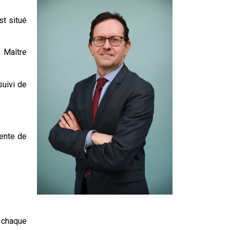
st situé
 Maître
suivi de
vente de
c chaque