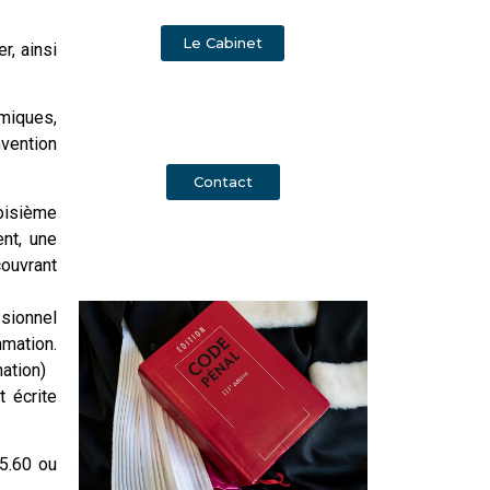
Le Cabinet
r, ainsi
omiques,
nvention
Contact
roisième
ent, une
couvrant
ssionnel
mmation.
mation)
t écrite
85.60 ou