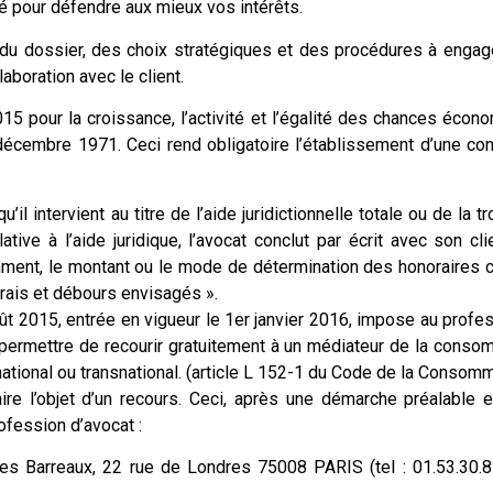
té pour défendre aux mieux vos intérêts.
du dossier, des choix stratégiques et des procédures à engage
aboration avec le client.
5 pour la croissance, l’activité et l’égalité des chances écon
 décembre 1971. Ceci rend obligatoire l’établissement d’une co
il intervient au titre de l’aide juridictionnelle totale ou de la t
ative à l’aide juridique, l’avocat conclut par écrit avec son cli
amment, le montant ou le mode de détermination des honoraires 
frais et débours envisagés ».
ût 2015, entrée en vigueur le 1er janvier 2016, impose au profe
 permettre de recourir gratuitement à un médiateur de la conso
 national ou transnational. (article L 152-1 du Code de la Consom
aire l’objet d’un recours. Ceci, après une démarche préalable e
ofession d’avocat :
des Barreaux, 22 rue de Londres 75008 PARIS (tel : 01.53.30.