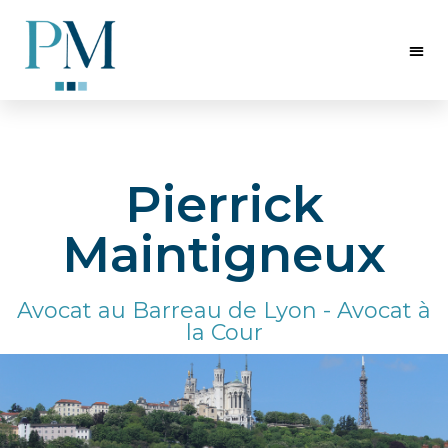
Pierrick
Maintigneux
Avocat au Barreau de Lyon - Avocat à
la Cour